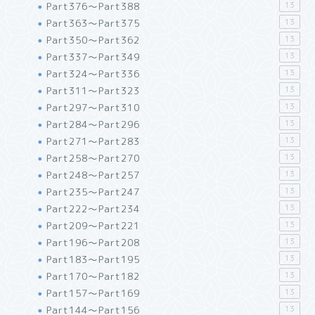
Part376～Part388
13
Part363～Part375
13
Part350～Part362
13
Part337～Part349
13
Part324～Part336
13
Part311～Part323
13
Part297～Part310
13
Part284～Part296
13
Part271～Part283
13
Part258～Part270
13
Part248～Part257
13
Part235～Part247
13
Part222～Part234
13
Part209～Part221
13
Part196～Part208
13
Part183～Part195
13
Part170～Part182
13
Part157～Part169
13
Part144～Part156
13