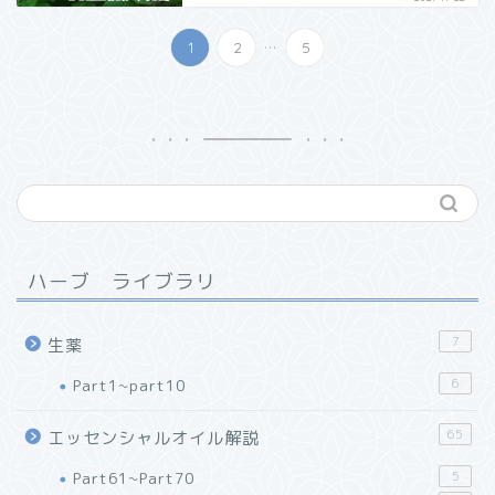
...
1
2
5
ハーブ ライブラリ
7
生薬
Part1~part10
6
65
エッセンシャルオイル解説
Part61~Part70
5