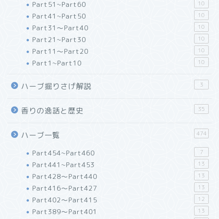
Part51~Part60
10
Part41~Part50
10
Part31～Part40
10
Part21~Part30
10
Part11～Part20
10
Part1~Part10
10
3
ハーブ掘りさげ解説
35
香りの逸話と歴史
474
ハーブ一覧
Part454~Part460
7
Part441~Part453
13
Part428～Part440
13
Part416～Part427
13
Part402～Part415
12
Part389～Part401
13