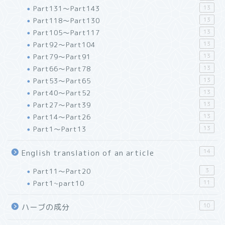
Part131～Part143
13
Part118～Part130
13
Part105～Part117
13
Part92～Part104
13
Part79～Part91
13
Part66～Part78
13
Part53～Part65
13
Part40～Part52
13
Part27～Part39
13
Part14～Part26
13
Part1～Part13
13
14
English translation of an article
Part11～Part20
3
Part1~part10
11
10
ハーブの成分