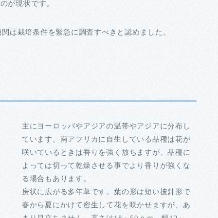
いのが現状です。
業機関は栽培条件を緊急に調査すべきと認めました。
主にヨーロッパやアジアの温帯やアジアに分布し
ています。南アフリカに自生している品種は花が
咲いているときは香りを強く放ちますが、品種に
よっては切って乾燥させる事でより香りが強くな
る場合もあります。
房状に広がる多年草です。葉の形は短い披針形で
春から夏にかけて密生して花を咲かせますが、あ
まり目立ちません。高さは18～50ｃｍ、幅12～