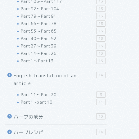
Part105～Part117
13
Part92～Part104
13
Part79～Part91
13
Part66～Part78
13
Part53～Part65
13
Part40～Part52
13
Part27～Part39
13
Part14～Part26
13
Part1～Part13
13
English translation of an
14
article
Part11～Part20
3
Part1~part10
11
ハーブの成分
10
ハーブレシピ
14