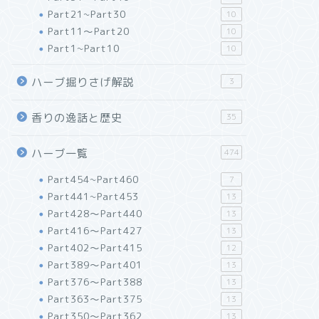
Part21~Part30
10
Part11～Part20
10
Part1~Part10
10
ハーブ掘りさげ解説
3
香りの逸話と歴史
35
ハーブ一覧
474
Part454~Part460
7
Part441~Part453
13
Part428～Part440
13
Part416～Part427
13
Part402～Part415
12
Part389～Part401
13
Part376～Part388
13
Part363～Part375
13
Part350～Part362
13