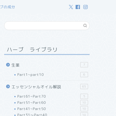
ブの成分
ハーブ ライブラリ
生薬
7
Part1~part10
6
エッセンシャルオイル解説
65
Part61~Part70
5
Part51~Part60
10
Part41~Part50
10
Part31～Part40
10