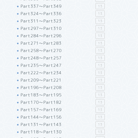
Part337～Part349
13
Part324～Part336
13
Part311～Part323
13
Part297～Part310
13
Part284～Part296
13
Part271～Part283
13
Part258～Part270
13
Part248～Part257
13
Part235～Part247
13
Part222～Part234
13
Part209～Part221
13
Part196～Part208
13
Part183～Part195
13
Part170～Part182
13
Part157～Part169
13
Part144～Part156
13
Part131～Part143
13
Part118～Part130
13