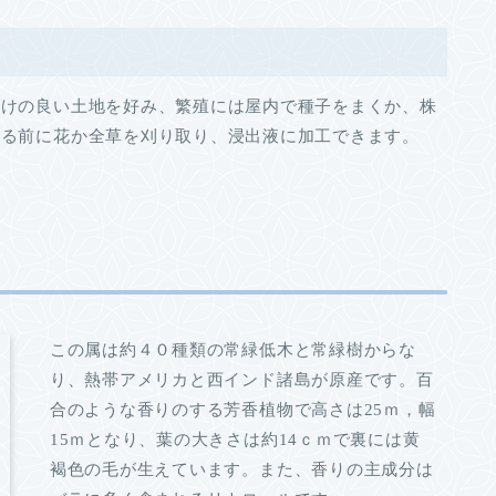
捌けの良い土地を好み、繁殖には屋内で種子をまくか、株
きる前に花か全草を刈り取り、浸出液に加工できます。
この属は約４０種類の常緑低木と常緑樹からな
り、熱帯アメリカと西インド諸島が原産です。百
合のような香りのする芳香植物で高さは25ｍ，幅
15ｍとなり、葉の大きさは約14ｃｍで裏には黄
褐色の毛が生えています。また、香りの主成分は