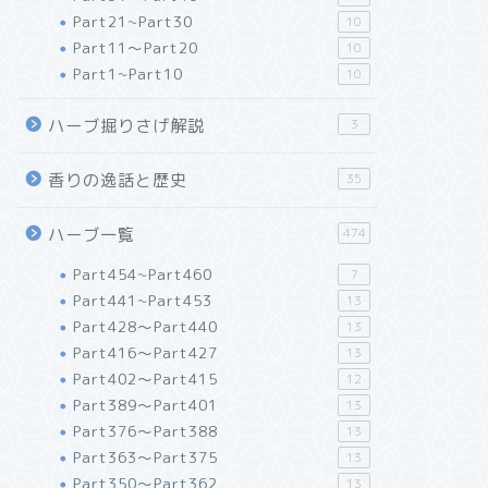
Part21~Part30
10
Part11～Part20
10
Part1~Part10
10
ハーブ掘りさげ解説
3
香りの逸話と歴史
35
ハーブ一覧
474
Part454~Part460
7
Part441~Part453
13
Part428～Part440
13
Part416～Part427
13
Part402～Part415
12
Part389～Part401
13
Part376～Part388
13
Part363～Part375
13
Part350～Part362
13