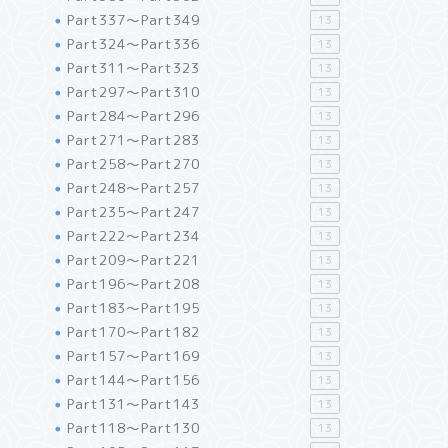
Part337～Part349
13
Part324～Part336
13
Part311～Part323
13
Part297～Part310
13
Part284～Part296
13
Part271～Part283
13
Part258～Part270
13
Part248～Part257
13
Part235～Part247
13
Part222～Part234
13
Part209～Part221
13
Part196～Part208
13
Part183～Part195
13
Part170～Part182
13
Part157～Part169
13
Part144～Part156
13
Part131～Part143
13
Part118～Part130
13