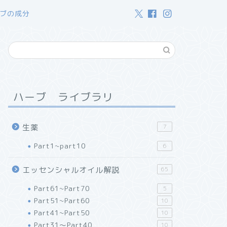
ブの成分
ハーブ ライブラリ
生薬
7
Part1~part10
6
エッセンシャルオイル解説
65
Part61~Part70
5
Part51~Part60
10
Part41~Part50
10
Part31～Part40
10