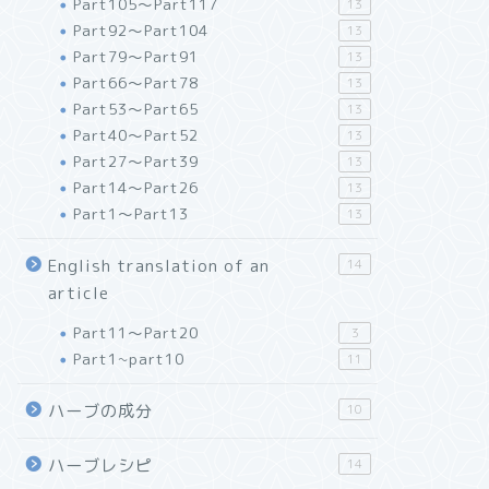
Part105～Part117
13
Part92～Part104
13
Part79～Part91
13
Part66～Part78
13
Part53～Part65
13
Part40～Part52
13
Part27～Part39
13
Part14～Part26
13
Part1～Part13
13
English translation of an
14
article
Part11～Part20
3
Part1~part10
11
ハーブの成分
10
ハーブレシピ
14