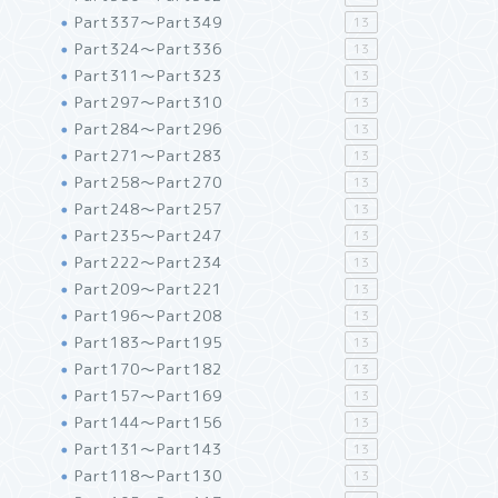
Part337～Part349
13
Part324～Part336
13
Part311～Part323
13
Part297～Part310
13
Part284～Part296
13
Part271～Part283
13
Part258～Part270
13
Part248～Part257
13
Part235～Part247
13
Part222～Part234
13
Part209～Part221
13
Part196～Part208
13
Part183～Part195
13
Part170～Part182
13
Part157～Part169
13
Part144～Part156
13
Part131～Part143
13
Part118～Part130
13