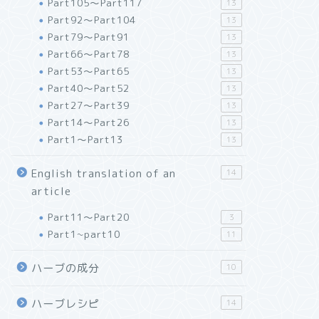
Part105～Part117
13
Part92～Part104
13
Part79～Part91
13
Part66～Part78
13
Part53～Part65
13
Part40～Part52
13
Part27～Part39
13
Part14～Part26
13
Part1～Part13
13
English translation of an
14
article
Part11～Part20
3
Part1~part10
11
ハーブの成分
10
ハーブレシピ
14