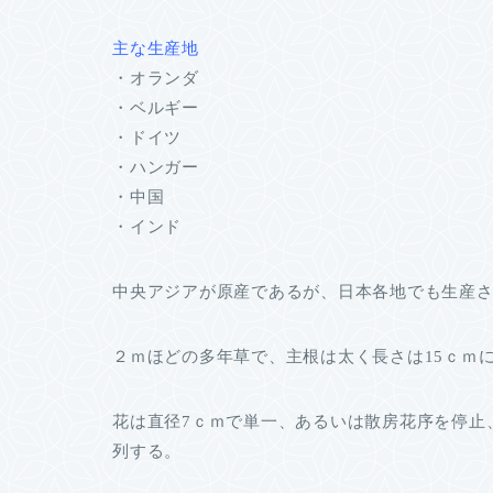
主な生産地
・オランダ
・ベルギー
・ドイツ
・ハンガー
・中国
・インド
中央アジアが原産であるが、日本各地でも生産
２ｍほどの多年草で、主根は太く長さは15ｃｍ
花は直径7ｃｍで単一、あるいは散房花序を停止
列する。