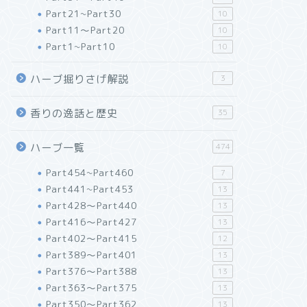
Part21~Part30
10
Part11～Part20
10
Part1~Part10
10
ハーブ掘りさげ解説
3
香りの逸話と歴史
35
ハーブ一覧
474
Part454~Part460
7
Part441~Part453
13
Part428～Part440
13
Part416～Part427
13
Part402～Part415
12
Part389～Part401
13
Part376～Part388
13
Part363～Part375
13
Part350～Part362
13