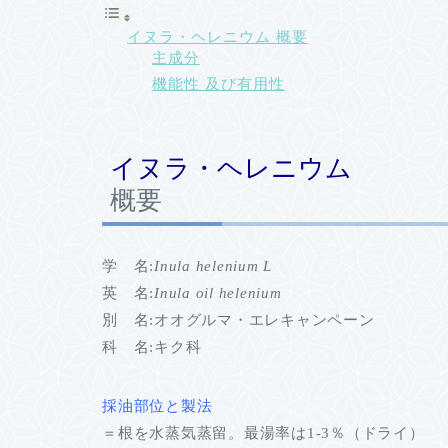
イヌラ・ヘレニウム 概要
主成分
機能性 及び有用性
イヌラ・ヘレニウム
概要
学 名:
Inula helenium L
英 名:
Inula oil helenium
別 名:オオグルマ・エレキャンペーン
科 名:キク科
採油部位と製法
＝根を水蒸気蒸留。最湯率は1-3％（ドライ）