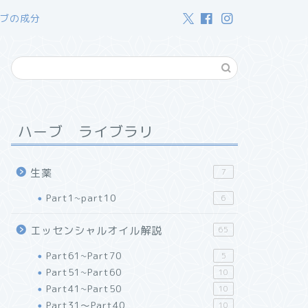
ブの成分
ハーブ ライブラリ
生薬
7
Part1~part10
6
エッセンシャルオイル解説
65
Part61~Part70
5
Part51~Part60
10
Part41~Part50
10
Part31～Part40
10