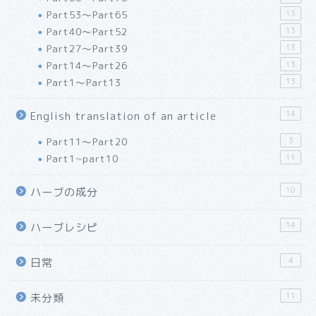
Part53～Part65
13
Part40～Part52
13
Part27～Part39
13
Part14～Part26
13
Part1～Part13
13
14
English translation of an article
Part11～Part20
3
Part1~part10
11
10
ハーブの成分
14
ハーブレシピ
4
日常
11
未分類