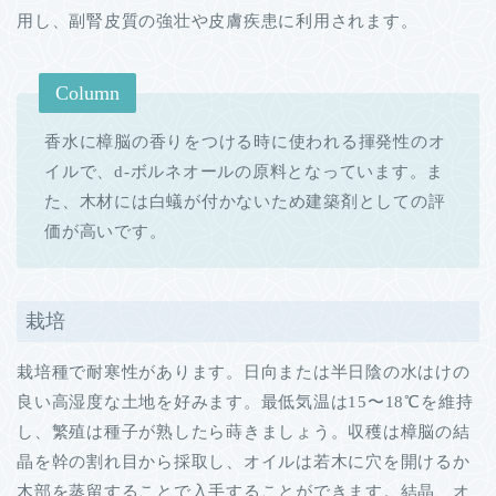
用し、副腎皮質の強壮や皮膚疾患に利用されます。
Column
香水に樟脳の香りをつける時に使われる揮発性のオ
イルで、d-ボルネオールの原料となっています。ま
た、木材には白蟻が付かないため建築剤としての評
価が高いです。
栽培
栽培種で耐寒性があります。日向または半日陰の水はけの
良い高湿度な土地を好みます。最低気温は15〜18℃を維持
し、繁殖は種子が熟したら蒔きましょう。収穫は樟脳の結
晶を幹の割れ目から採取し、オイルは若木に穴を開けるか
木部を蒸留することで入手することができます。結晶、オ