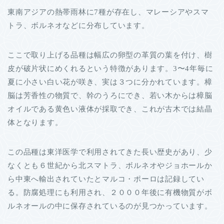
東南アジアの熱帯雨林に7種が存在し、マレーシアやスマ
トラ、ボルネオなどに分布しています。
ここで取り上げる品種は幅広の卵型の革質の葉を付け、樹
皮が破片状にめくれるという特徴があります。3〜4年毎に
夏に小さい白い花が咲き、実は３つに分かれています。樟
脳は芳香性の物質で、幹のうろにでき、若い木からは樟脳
オイルである黄色い液体が採取でき、これが古木では結晶
体となります。
この品種は東洋医学で利用されてきた長い歴史があり、少
なくとも６世紀から北スマトラ、ボルネオやジョホールか
ら中東へ輸出されていたとマルコ・ポーロは記録してい
る。防腐処理にも利用され、２０００年後に有機物質がボ
ルネオールの中に保存されているのが見つかっています。