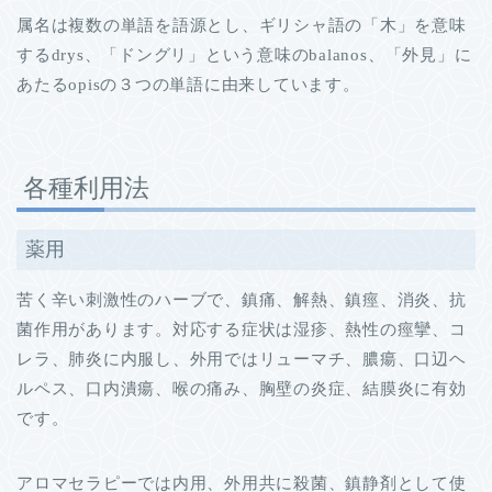
属名は複数の単語を語源とし、ギリシャ語の「木」を意味
するdrys、「ドングリ」という意味のbalanos、「外見」に
あたるopisの３つの単語に由来しています。
各種利用法
薬用
苦く辛い刺激性のハーブで、鎮痛、解熱、鎮痙、消炎、抗
菌作用があります。対応する症状は湿疹、熱性の痙攣、コ
レラ、肺炎に内服し、外用ではリューマチ、膿瘍、口辺ヘ
ルペス、口内潰瘍、喉の痛み、胸壁の炎症、結膜炎に有効
です。
アロマセラピーでは内用、外用共に殺菌、鎮静剤として使