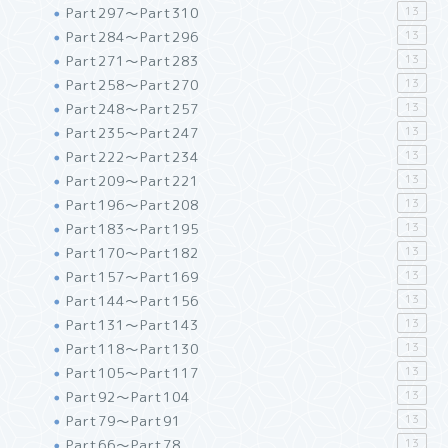
Part297～Part310
13
Part284～Part296
13
Part271～Part283
13
Part258～Part270
13
Part248～Part257
13
Part235～Part247
13
Part222～Part234
13
Part209～Part221
13
Part196～Part208
13
Part183～Part195
13
Part170～Part182
13
Part157～Part169
13
Part144～Part156
13
Part131～Part143
13
Part118～Part130
13
Part105～Part117
13
Part92～Part104
13
Part79～Part91
13
Part66～Part78
13