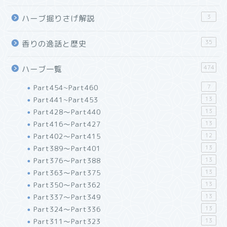
3
ハーブ掘りさげ解説
35
香りの逸話と歴史
474
ハーブ一覧
Part454~Part460
7
Part441~Part453
13
Part428～Part440
13
Part416～Part427
13
Part402～Part415
12
Part389～Part401
13
Part376～Part388
13
Part363～Part375
13
Part350～Part362
13
Part337～Part349
13
Part324～Part336
13
Part311～Part323
13