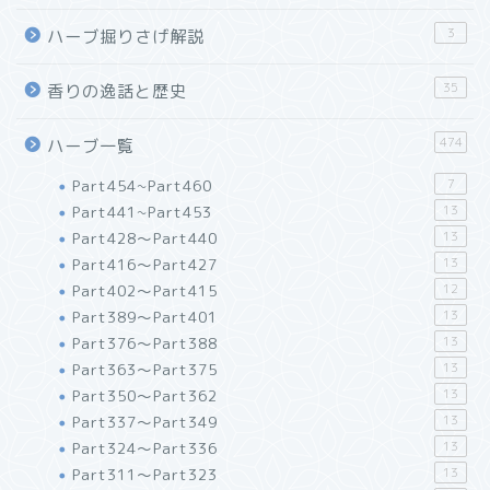
3
ハーブ掘りさげ解説
35
香りの逸話と歴史
474
ハーブ一覧
Part454~Part460
7
Part441~Part453
13
Part428～Part440
13
Part416～Part427
13
Part402～Part415
12
Part389～Part401
13
Part376～Part388
13
Part363～Part375
13
Part350～Part362
13
Part337～Part349
13
Part324～Part336
13
Part311～Part323
13