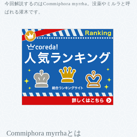
今回解説するのはCommiphora myrrha。没薬やミルラと呼
ばれる灌木です。
Commiphora myrrhaとは