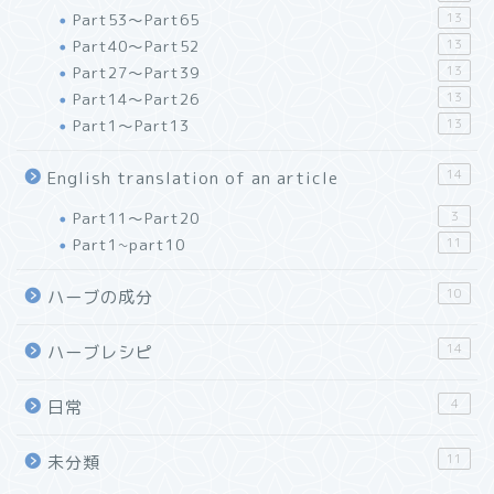
Part53～Part65
13
Part40～Part52
13
Part27～Part39
13
Part14～Part26
13
Part1～Part13
13
14
English translation of an article
Part11～Part20
3
Part1~part10
11
10
ハーブの成分
14
ハーブレシピ
4
日常
11
未分類