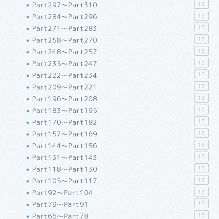
Part297～Part310
13
Part284～Part296
13
Part271～Part283
13
Part258～Part270
13
Part248～Part257
13
Part235～Part247
13
Part222～Part234
13
Part209～Part221
13
Part196～Part208
13
Part183～Part195
13
Part170～Part182
13
Part157～Part169
13
Part144～Part156
13
Part131～Part143
13
Part118～Part130
13
Part105～Part117
13
Part92～Part104
13
Part79～Part91
13
Part66～Part78
13