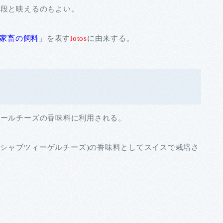
一段と映えるのもよい。
家畜の飼料
」を表す
lotos
に由来する。
リールチーズの香味料に利用される。
iger、シャブツィーゲルチーズ)の香味料としてスイスで栽培さ