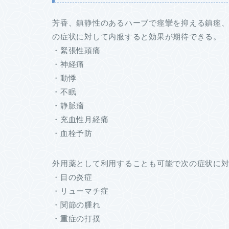
芳香、鎮静性のあるハーブで痙攣を抑える鎮痙
の症状に対して内服すると効果が期待できる。
・緊張性頭痛
・神経痛
・動悸
・不眠
・静脈瘤
・充血性月経痛
・血栓予防
外用薬として利用することも可能で次の症状に
・目の炎症
・リューマチ症
・関節の腫れ
・重症の打撲