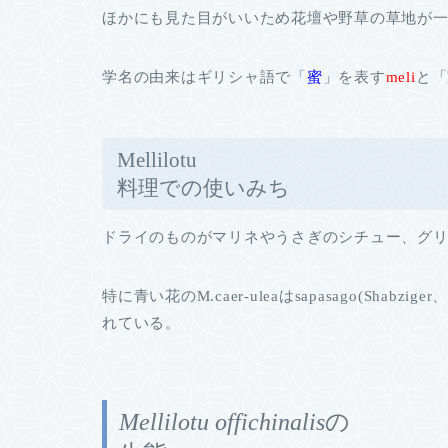
ほかにも見た目がいいため花壇や野草の草地が
学名の由来はギリシャ語で「
蜜
」を表す
meli
と「
Mellilotu
料理での使いみち
ドライのものがマリネやうさぎのシチュー、グ
特に青い花のM.caer-uleaは
sapasago
(Shabz
れている。
Mellilotu offichinalis
の