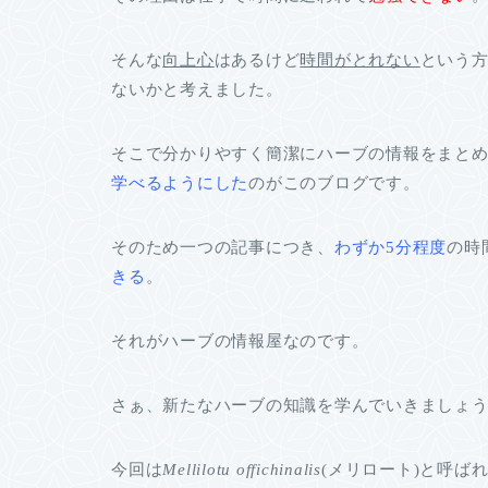
そんな
向上心
はあるけど
時間がとれない
という
ないかと考えました。
そこで分かりやすく簡潔にハーブの情報をまと
学べるようにした
のがこのブログです。
そのため一つの記事につき、
わずか5分程度
の時
きる
。
それが
ハーブの情報屋
なのです。
さぁ、新たなハーブの知識を学んでいきましょ
今回は
Mellilotu offichinalis
(メリロート)と呼ば