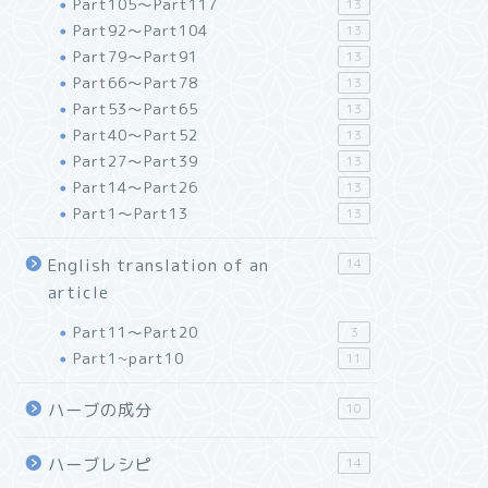
Part105～Part117
13
Part92～Part104
13
Part79～Part91
13
Part66～Part78
13
Part53～Part65
13
Part40～Part52
13
Part27～Part39
13
Part14～Part26
13
Part1～Part13
13
English translation of an
14
article
Part11～Part20
3
Part1~part10
11
ハーブの成分
10
ハーブレシピ
14