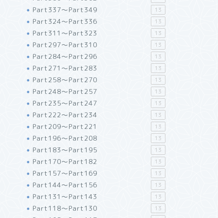
Part337～Part349
13
Part324～Part336
13
Part311～Part323
13
Part297～Part310
13
Part284～Part296
13
Part271～Part283
13
Part258～Part270
13
Part248～Part257
13
Part235～Part247
13
Part222～Part234
13
Part209～Part221
13
Part196～Part208
13
Part183～Part195
13
Part170～Part182
13
Part157～Part169
13
Part144～Part156
13
Part131～Part143
13
Part118～Part130
13