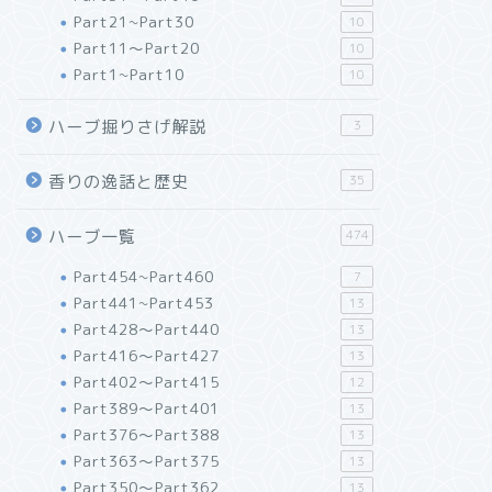
Part21~Part30
10
Part11～Part20
10
Part1~Part10
10
ハーブ掘りさげ解説
3
香りの逸話と歴史
35
ハーブ一覧
474
Part454~Part460
7
Part441~Part453
13
Part428～Part440
13
Part416～Part427
13
Part402～Part415
12
Part389～Part401
13
Part376～Part388
13
Part363～Part375
13
Part350～Part362
13