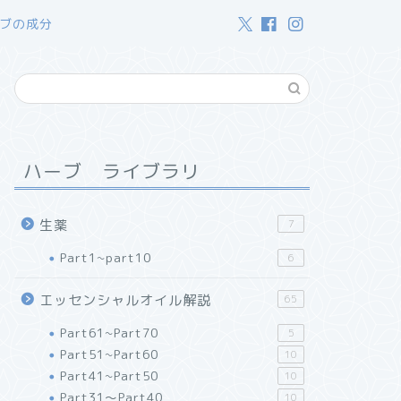
ブの成分
ハーブ ライブラリ
生薬
7
Part1~part10
6
エッセンシャルオイル解説
65
Part61~Part70
5
Part51~Part60
10
Part41~Part50
10
Part31～Part40
10