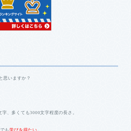
だと思いますか？
文字、多くても
3000
文字程度の長さ。
。でも
学びを得たい
。