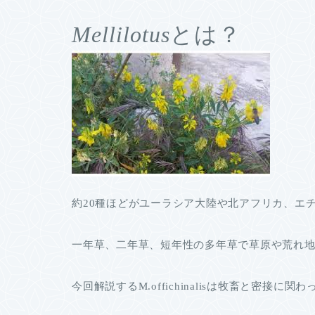
Mellilotus
とは？
約20種ほどがユーラシア大陸や北アフリカ、エ
一年草、二年草、短年性の多年草で草原や荒れ
今回解説するM.offichinalisは牧畜と密