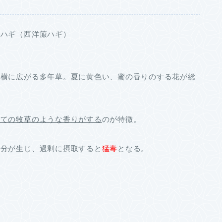
ラハギ（西洋箙ハギ）
は横に広がる多年草。夏に黄色い、蜜の香りのする花が総
たての牧草のような香りがする
のが特徴。
成分が生じ、過剰に摂取すると
猛毒
となる。