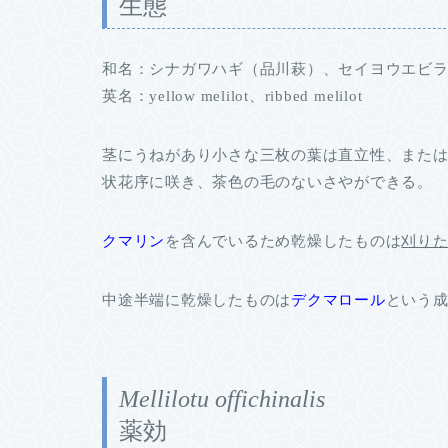
生態
和名：シナガワハギ（品川萩）、セイヨウエビ
英名：yellow melilot、ribbed melilot
茎にうねがあり小さな三枚の葉は直立性、また
状花序に咲き、茶色の毛のないさやができる。
クマリン
を含んでいるため乾燥したものは
刈り
中途半端に乾燥したものは
デクマロール
という
Mellilotu offichinalis
薬効