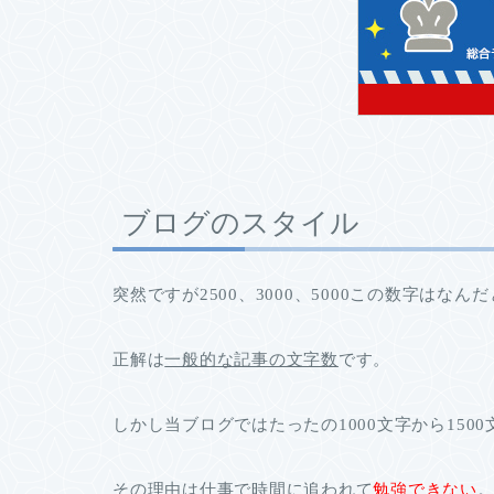
ブログのスタイル
突然ですが2500、3000、5000この数字はなん
正解は
一般的な記事の文字数
です。
しかし当ブログではたったの
1000
文字から
1500
その理由は仕事で時間に追われて
勉強できない