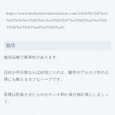
https://www.herbainformationstore.com/2020/01/28/%e3
%83%9e%e3%83%bc%e3%82%b7%e3%83%a5%e3%8
3%9e%e3%83%ad%e3%82%a6/
栽培
栽培品種で耐寒性があります。
日向か半日陰ならば砂混じりの土、酸性やアルカリ性の土
壌にも耐えるタフなハーブです。
収穫は乾燥させたものをチンキ剤か成分抽出液にしましょ
う。