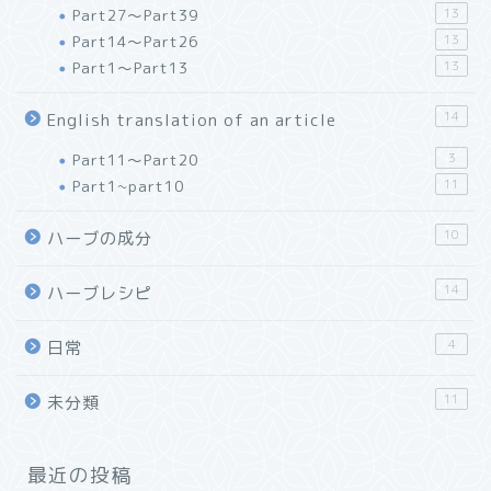
Part27～Part39
13
Part14～Part26
13
Part1～Part13
13
14
English translation of an article
Part11～Part20
3
Part1~part10
11
10
ハーブの成分
14
ハーブレシピ
4
日常
11
未分類
最近の投稿