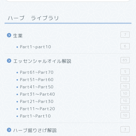
ハーブ ライブラリ
7
生薬
Part1~part10
6
65
エッセンシャルオイル解説
Part61~Part70
5
Part51~Part60
10
Part41~Part50
10
Part31～Part40
10
Part21~Part30
10
Part11～Part20
10
Part1~Part10
10
3
ハーブ掘りさげ解説