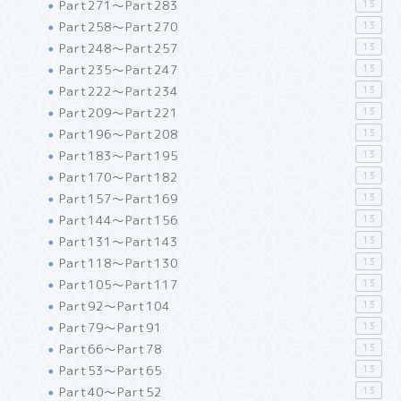
Part271～Part283
13
Part258～Part270
13
Part248～Part257
13
Part235～Part247
13
Part222～Part234
13
Part209～Part221
13
Part196～Part208
13
Part183～Part195
13
Part170～Part182
13
Part157～Part169
13
Part144～Part156
13
Part131～Part143
13
Part118～Part130
13
Part105～Part117
13
Part92～Part104
13
Part79～Part91
13
Part66～Part78
13
Part53～Part65
13
Part40～Part52
13