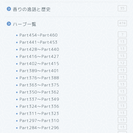
35
香りの逸話と歴史
474
ハーブ一覧
Part454~Part460
7
Part441~Part453
13
Part428～Part440
13
Part416～Part427
13
Part402～Part415
12
Part389～Part401
13
Part376～Part388
13
Part363～Part375
13
Part350～Part362
13
Part337～Part349
13
Part324～Part336
13
Part311～Part323
13
Part297～Part310
13
Part284～Part296
13