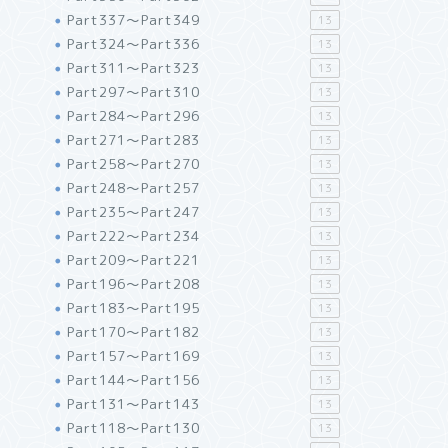
Part337～Part349
13
Part324～Part336
13
Part311～Part323
13
Part297～Part310
13
Part284～Part296
13
Part271～Part283
13
Part258～Part270
13
Part248～Part257
13
Part235～Part247
13
Part222～Part234
13
Part209～Part221
13
Part196～Part208
13
Part183～Part195
13
Part170～Part182
13
Part157～Part169
13
Part144～Part156
13
Part131～Part143
13
Part118～Part130
13