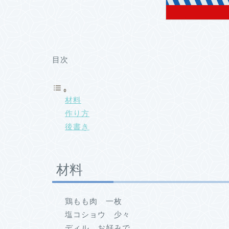
目次
材料
作り方
後書き
材料
鶏もも肉 一枚
塩コショウ 少々
ディル お好みで