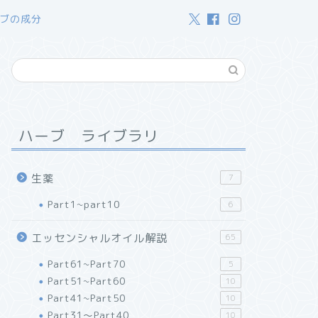
ブの成分
ハーブ ライブラリ
生薬
7
Part1~part10
6
エッセンシャルオイル解説
65
Part61~Part70
5
Part51~Part60
10
Part41~Part50
10
Part31～Part40
10