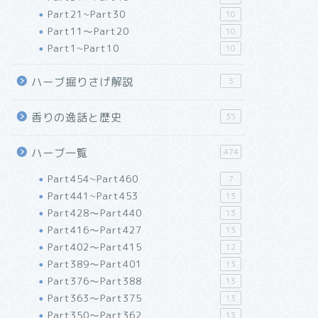
Part21~Part30
10
Part11～Part20
10
Part1~Part10
10
ハーブ掘りさげ解説
3
香りの逸話と歴史
35
ハーブ一覧
474
Part454~Part460
7
Part441~Part453
13
Part428～Part440
13
Part416～Part427
13
Part402～Part415
12
Part389～Part401
13
Part376～Part388
13
Part363～Part375
13
Part350～Part362
13