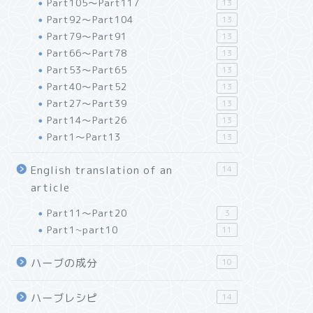
Part105～Part117
13
Part92～Part104
13
Part79～Part91
13
Part66～Part78
13
Part53～Part65
13
Part40～Part52
13
Part27～Part39
13
Part14～Part26
13
Part1～Part13
13
English translation of an
14
article
Part11～Part20
3
Part1~part10
11
ハーブの成分
10
ハーブレシピ
14