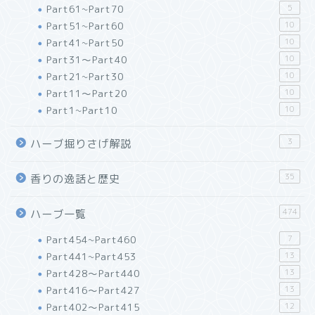
Part61~Part70
5
Part51~Part60
10
Part41~Part50
10
Part31～Part40
10
Part21~Part30
10
Part11～Part20
10
Part1~Part10
10
3
ハーブ掘りさげ解説
35
香りの逸話と歴史
474
ハーブ一覧
Part454~Part460
7
Part441~Part453
13
Part428～Part440
13
Part416～Part427
13
Part402～Part415
12