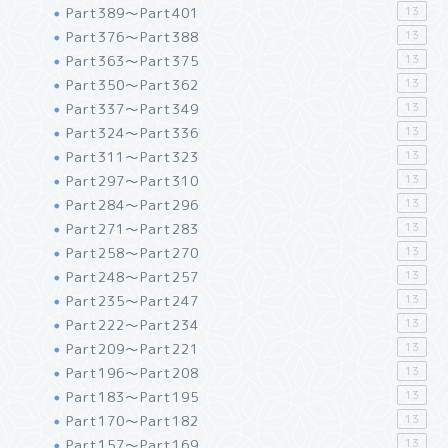
Part389～Part401
13
Part376～Part388
13
Part363～Part375
13
Part350～Part362
13
Part337～Part349
13
Part324～Part336
13
Part311～Part323
13
Part297～Part310
13
Part284～Part296
13
Part271～Part283
13
Part258～Part270
13
Part248～Part257
13
Part235～Part247
13
Part222～Part234
13
Part209～Part221
13
Part196～Part208
13
Part183～Part195
13
Part170～Part182
13
Part157～Part169
13