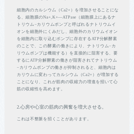
細胞内のカルシウ厶（Ca2+）を増加させることにな
る、細胞膜のNa+,K+―ATPase（細胞膜上にあるナ
トリウム−カリウムポンプと呼ばれるナトリウムイ
オンを細胞外にくみだし、細胞外のカリウムイオン
を細胞内に取り込むポンプに存在するATP分解酵素
のことで、この酵素の働きにより、ナトリウム−カ
リウムポンプは機能する）を直接的に阻害する、要
するにATP分解酵素の働きが阻害されてナトリウム
−カリウムポンプの働きが抑制されると、細胞内は
カリウムに変わってカルシウム（Ca2+）が増加する
ことになり、これが筋肉の収縮力の増進を招いて心
筋の収縮性を高めます。
2.心房や心室の筋肉の興奮を増大させる。
これは不整脈を招くことがあります。