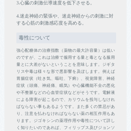
3.心臓の刺激伝導速度を低下させる。
4.迷走神経の緊張や、迷走神経からの刺激に対
する心筋の刺激感応度を高める。
毒性について
強心配糖体の治療指数（薬物の最大許容量）は低い
のですが、これは治療で服用する量と毒となる服用
量とに大差がないということを意味します。ジギタ
リス中毒は様々な形で悪影響を及ぼします。例えば
胃腸症状（吐き気、嘔吐、下痢）、視覚障害、神経
症状（頭痛、神経痛、眠気）や心臓機能不全の悪化
や不整脈などの心血管症状などがそうです。電解液
による障害が起こるので、カリウムを投与しなけれ
ばならない事もあるようです。また多くの禁忌があ
り、注意を払わなければならない薬の相互作用もあ
ります。ジゴキシンの薬理作用や毒性について詳し
く知りたいのであれば、フィリップス及びジョンソ