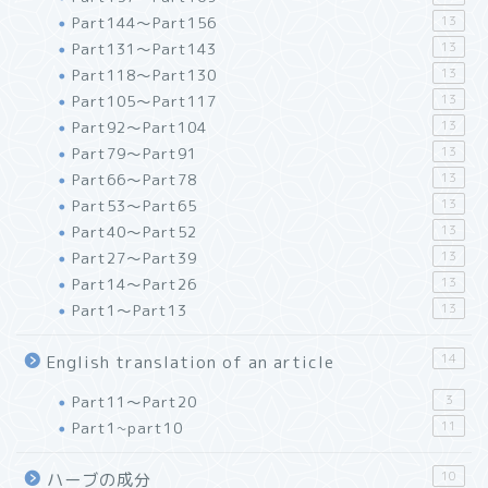
Part144～Part156
13
Part131～Part143
13
Part118～Part130
13
Part105～Part117
13
Part92～Part104
13
Part79～Part91
13
Part66～Part78
13
Part53～Part65
13
Part40～Part52
13
Part27～Part39
13
Part14～Part26
13
Part1～Part13
13
14
English translation of an article
Part11～Part20
3
Part1~part10
11
10
ハーブの成分